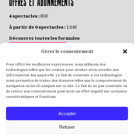
OFFRES ET ABONNEMENTS
4 spectacles :
80€
À partir de 9 spectacles :
144€
Découvrez toutes les formules
JE M’ABONNE EN LIGNE
Gérer le consentement
Pour offrir les meilleures expériences, nous utilisons des
Places individuelles :
de 8 à 35€
technologies telles que les cookies pour stocker et/ou accéder aux
informations des appareils. Le fait de consentir à ces technologies
Achetez vos places
JE RÉSERVE MES PLACES
nous permettra de traiter des données telles que le comportement de
navigation ou les ID uniques sur ce site. Le fait de ne pas consentir ou
de retirer son consentement peut avoir un effet négatif sur certaines
caractéristiques et fonctions.
Accepter
Refuser