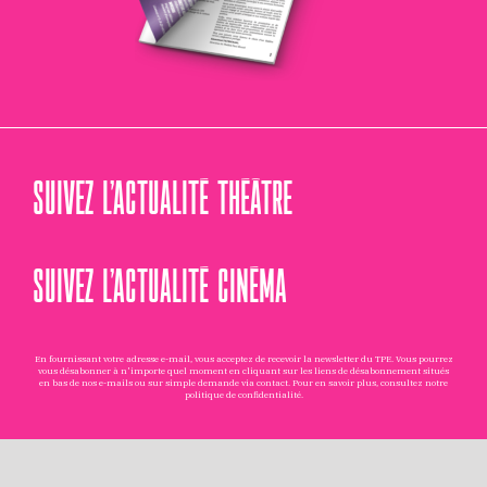
SUIVEZ L’ACTUALITÉ THÉÂTRE
SUIVEZ L’ACTUALITÉ CINÉMA
En fournissant votre adresse e-mail, vous acceptez de recevoir la newsletter du TPE. Vous pourrez
vous désabonner à n'importe quel moment en cliquant sur les liens de désabonnement situés
en bas de nos e-mails ou sur simple demande via
contact
. Pour en savoir plus, consultez notre
politique de confidentialité
.