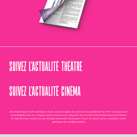
SUIVEZ L’ACTUALITÉ THÉÂTRE
SUIVEZ L’ACTUALITÉ CINÉMA
En fournissant votre adresse e-mail, vous acceptez de recevoir la newsletter du TPE. Vous pourrez
vous désabonner à n'importe quel moment en cliquant sur les liens de désabonnement situés
en bas de nos e-mails ou sur simple demande via
contact
. Pour en savoir plus, consultez notre
politique de confidentialité
.