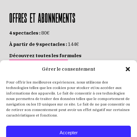
OFFRES ET ABONNEMENTS
4 spectacles :
80€
À partir de 9 spectacles :
144€
Découvrez toutes les formules
JE M’ABONNE EN LIGNE
Gérer le consentement
Pour offrir les meilleures expériences, nous utilisons des
Places individuelles :
de 8 à 35€
technologies telles que les cookies pour stocker et/ou accéder aux
informations des appareils. Le fait de consentir à ces technologies
Achetez vos places
JE RÉSERVE MES PLACES
nous permettra de traiter des données telles que le comportement de
navigation ou les ID uniques sur ce site. Le fait de ne pas consentir ou
de retirer son consentement peut avoir un effet négatif sur certaines
caractéristiques et fonctions.
Accepter