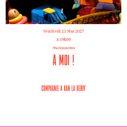
Vendredi 21 Mai 2027
Vendredi 21 Mai 2027
à 19h00
à 19h00
Marionnettes
Marionnettes
À MOI !
À MOI !
COMPAGNIE A KAN LA DERIV’
COMPAGNIE A KAN LA DERIV’