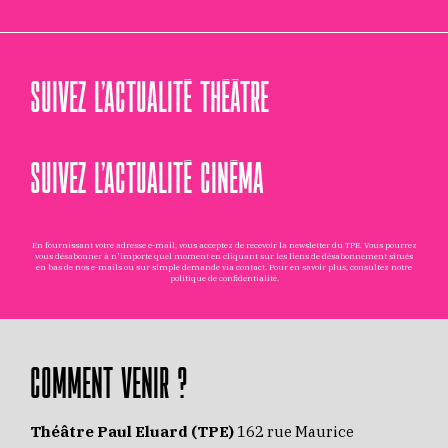
SUIVEZ L’ACTUALITÉ THÉÂTRE
SUIVEZ L’ACTUALITÉ CINÉMA
En fournissant votre adresse e-mail, vous acceptez de recevoir la newsletter du TPE. Vous pourrez
vous désabonner à n'importe quel moment en cliquant sur les liens de désabonnement situés
en bas de nos e-mails ou sur simple demande via
contact
. Pour en savoir plus, consultez notre
politique de confidentialité
.
COMMENT VENIR ?
Théâtre Paul Eluard (TPE)
162 rue Maurice