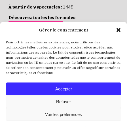
À partir de 9 spectacles :
144€
Découvrez toutes les formules
JE M’ABONNE EN LIGNE
Gérer le consentement
Pour offrir les meilleures expériences, nous utilisons des
Places individuelles :
de 8 à 35€
technologies telles que les cookies pour stocker et/ou accéder aux
informations des appareils. Le fait de consentir à ces technologies
Achetez vos places
JE RÉSERVE MES PLACES
nous permettra de traiter des données telles que le comportement de
navigation ou les ID uniques sur ce site. Le fait de ne pas consentir ou
de retirer son consentement peut avoir un effet négatif sur certaines
caractéristiques et fonctions.
Accepter
Refuser
Voir les préférences