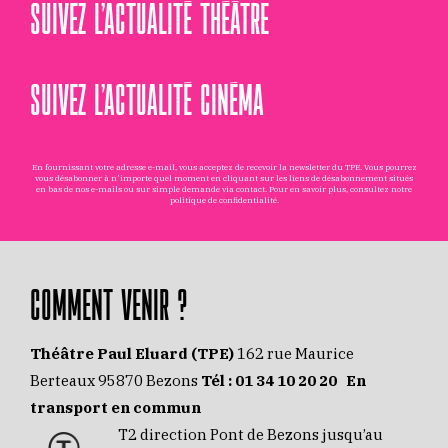
SUIVEZ L’ACTUALITÉ THÉÂTRE
SUIVEZ L’ACTUALITÉ CINÉMA
En fournissant votre adresse e-mail, vous acceptez de recevoir la newsletter du TPE. Vous pourrez
vous désabonner à n'importe quel moment en cliquant sur les liens de désabonnement situés
en bas de nos e-mails ou sur simple demande via
contact
. Pour en savoir plus, consultez notre
politique de confidentialité
.
COMMENT VENIR ?
Théâtre Paul Eluard (TPE)
162 rue Maurice
Berteaux 95870 Bezons
Tél :
01 34 10 20 20
En
transport en commun
T2 direction Pont de Bezons jusqu’au