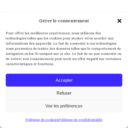
Aucun résultat
Gérer le consentement
Pour offrir les meilleures expériences, nous utilisons des
Nous ne trouvons pas ce que vous cherchez. La barre
technologies telles que les cookies pour stocker et/ou accéder aux
de recherche pourrait vous être utile
informations des appareils. Le fait de consentir à ces technologies
nous permettra de traiter des données telles que le comportement de
navigation ou les ID uniques sur ce site. Le fait de ne pas consentir ou
Recherche
de retirer son consentement peut avoir un effet négatif sur certaines
:
caractéristiques et fonctions.
Accepter
Refuser
Voir les préférences
Crédits
Mentions Légales
Politique de confidentialité
Politique de cookies
Politique de confidentialité