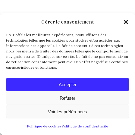
Aucun résultat
Gérer le consentement
Pour offrir les meilleures expériences, nous utilisons des
Nous ne trouvons pas ce que vous cherchez. La barre
technologies telles que les cookies pour stocker et/ou accéder aux
de recherche pourrait vous être utile
informations des appareils. Le fait de consentir à ces technologies
nous permettra de traiter des données telles que le comportement de
navigation ou les ID uniques sur ce site. Le fait de ne pas consentir ou
Recherche
de retirer son consentement peut avoir un effet négatif sur certaines
:
caractéristiques et fonctions.
Accepter
Refuser
Voir les préférences
Crédits
Mentions Légales
Politique de confidentialité
Politique de cookies
Politique de confidentialité