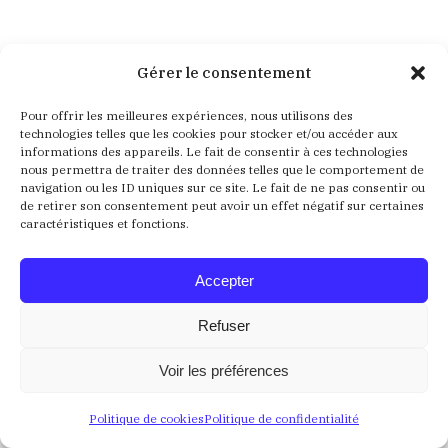
Aucun résultat
Gérer le consentement
Pour offrir les meilleures expériences, nous utilisons des
Nous ne trouvons pas ce que vous cherchez. La barre
technologies telles que les cookies pour stocker et/ou accéder aux
de recherche pourrait vous être utile
informations des appareils. Le fait de consentir à ces technologies
nous permettra de traiter des données telles que le comportement de
navigation ou les ID uniques sur ce site. Le fait de ne pas consentir ou
Recherche
de retirer son consentement peut avoir un effet négatif sur certaines
:
caractéristiques et fonctions.
Accepter
Refuser
Voir les préférences
Crédits
Mentions Légales
Politique de confidentialité
Politique de cookies
Politique de confidentialité