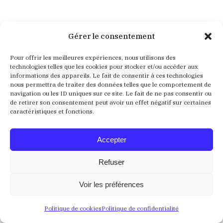
Aucun résultat
Gérer le consentement
Pour offrir les meilleures expériences, nous utilisons des
Nous ne trouvons pas ce que vous cherchez. La barre
technologies telles que les cookies pour stocker et/ou accéder aux
de recherche pourrait vous être utile
informations des appareils. Le fait de consentir à ces technologies
nous permettra de traiter des données telles que le comportement de
navigation ou les ID uniques sur ce site. Le fait de ne pas consentir ou
Recherche
de retirer son consentement peut avoir un effet négatif sur certaines
:
caractéristiques et fonctions.
Accepter
Refuser
Voir les préférences
Crédits
Mentions Légales
Politique de confidentialité
Politique de cookies
Politique de confidentialité