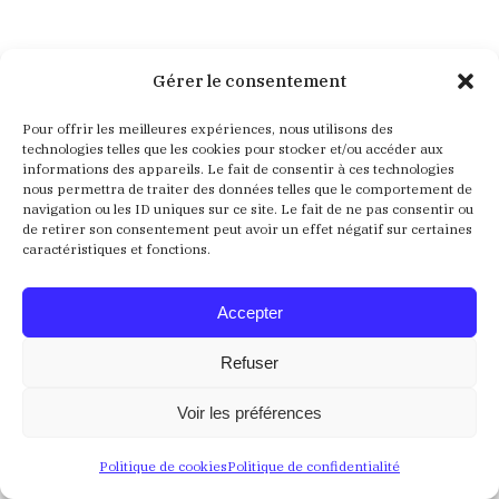
Aucun résultat
Gérer le consentement
Pour offrir les meilleures expériences, nous utilisons des
Nous ne trouvons pas ce que vous cherchez. La barre
technologies telles que les cookies pour stocker et/ou accéder aux
de recherche pourrait vous être utile
informations des appareils. Le fait de consentir à ces technologies
nous permettra de traiter des données telles que le comportement de
navigation ou les ID uniques sur ce site. Le fait de ne pas consentir ou
Recherche
de retirer son consentement peut avoir un effet négatif sur certaines
:
caractéristiques et fonctions.
Accepter
Refuser
Voir les préférences
Crédits
Mentions Légales
Politique de confidentialité
Politique de cookies
Politique de confidentialité