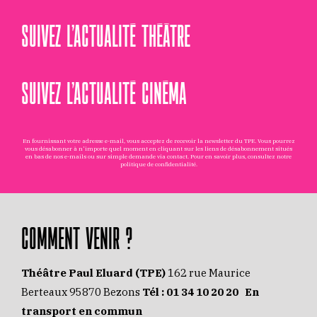
SUIVEZ L’ACTUALITÉ THÉÂTRE
SUIVEZ L’ACTUALITÉ CINÉMA
En fournissant votre adresse e-mail, vous acceptez de recevoir la newsletter du TPE. Vous pourrez
vous désabonner à n'importe quel moment en cliquant sur les liens de désabonnement situés
en bas de nos e-mails ou sur simple demande via
contact
. Pour en savoir plus, consultez notre
politique de confidentialité
.
COMMENT VENIR ?
Théâtre Paul Eluard (TPE)
162 rue Maurice
Berteaux 95870 Bezons
Tél :
01 34 10 20 20
En
transport en commun