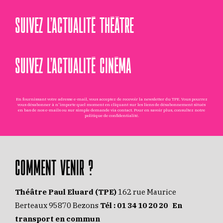
SUIVEZ L’ACTUALITÉ THÉÂTRE
SUIVEZ L’ACTUALITÉ CINÉMA
En fournissant votre adresse e-mail, vous acceptez de recevoir la newsletter du TPE. Vous pourrez
vous désabonner à n'importe quel moment en cliquant sur les liens de désabonnement situés
en bas de nos e-mails ou sur simple demande via
contact
. Pour en savoir plus, consultez notre
politique de confidentialité
.
COMMENT VENIR ?
Théâtre Paul Eluard (TPE)
162 rue Maurice
Berteaux 95870 Bezons
Tél :
01 34 10 20 20
En
transport en commun