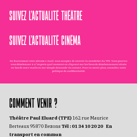
SUIVEZ L’ACTUALITÉ THÉÂTRE
SUIVEZ L’ACTUALITÉ CINÉMA
En fournissant votre adresse e-mail, vous acceptez de recevoir la newsletter du TPE. Vous pourrez
vous désabonner à n'importe quel moment en cliquant sur les liens de désabonnement situés
en bas de nos e-mails ou sur simple demande via
contact
. Pour en savoir plus, consultez notre
politique de confidentialité
.
COMMENT VENIR ?
Théâtre Paul Eluard (TPE)
162 rue Maurice
Berteaux 95870 Bezons
Tél :
01 34 10 20 20
En
transport en commun