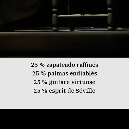
25 % zapateado raffinés
25 % palmas endiablés
25 % guitare virtuose
25 % esprit de Séville