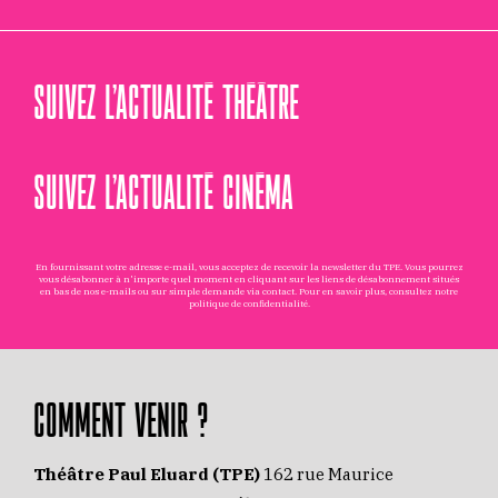
SUIVEZ L’ACTUALITÉ THÉÂTRE
SUIVEZ L’ACTUALITÉ CINÉMA
En fournissant votre adresse e-mail, vous acceptez de recevoir la newsletter du TPE. Vous pourrez
vous désabonner à n'importe quel moment en cliquant sur les liens de désabonnement situés
en bas de nos e-mails ou sur simple demande via
contact
. Pour en savoir plus, consultez notre
politique de confidentialité
.
COMMENT VENIR ?
Théâtre Paul Eluard (TPE)
162 rue Maurice