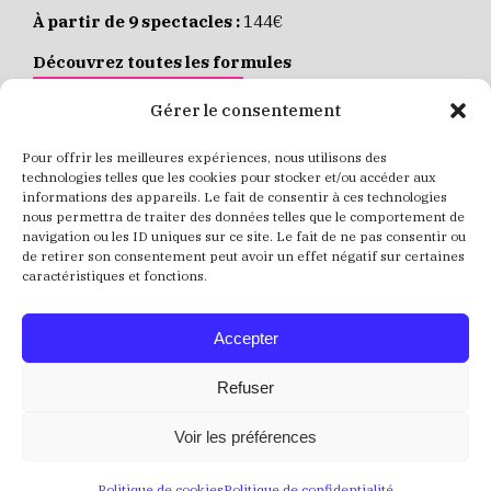
À partir de 9 spectacles :
144€
Découvrez toutes les formules
JE M’ABONNE EN LIGNE
Gérer le consentement
Pour offrir les meilleures expériences, nous utilisons des
Places individuelles :
de 8 à 35€
technologies telles que les cookies pour stocker et/ou accéder aux
informations des appareils. Le fait de consentir à ces technologies
Achetez vos places
JE RÉSERVE MES PLACES
nous permettra de traiter des données telles que le comportement de
navigation ou les ID uniques sur ce site. Le fait de ne pas consentir ou
de retirer son consentement peut avoir un effet négatif sur certaines
caractéristiques et fonctions.
Accepter
Refuser
Voir les préférences
Politique de cookies
Politique de confidentialité