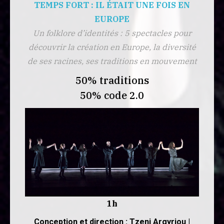
TEMPS FORT : IL ÉTAIT UNE FOIS EN
EUROPE
Un folklore d’identités : 5 spectacles pour
découvrir la création en Europe, la diversité
de ses racines, ses traditions en mouvement
50% traditions
50% code 2.0
1h
Conception et direction : Tzeni Argyriou |