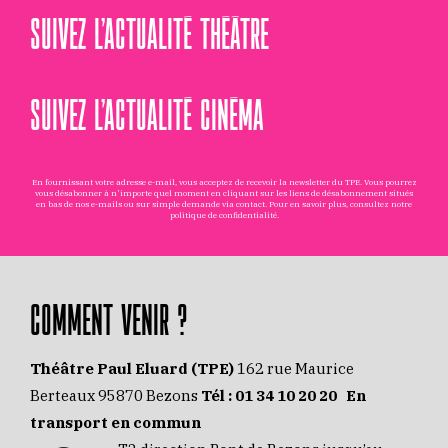
SUIVEZ L’ACTUALITÉ THÉÂTRE
SUIVEZ L’ACTUALITÉ CINÉMA
En fournissant votre adresse e-mail, vous acceptez de recevoir la newsletter du TPE. Vous pourrez
vous désabonner à n'importe quel moment en cliquant sur les liens de désabonnement situés
en bas de nos e-mails ou sur simple demande via
contact
. Pour en savoir plus, consultez notre
politique de confidentialité
.
COMMENT VENIR ?
Théâtre Paul Eluard (TPE)
162 rue Maurice
Berteaux 95870 Bezons
Tél :
01 34 10 20 20
En
transport en commun