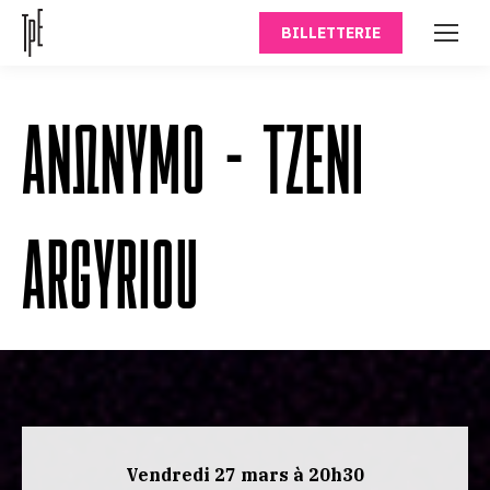
BILLETTERIE
ANΩNYMO – TZENI
ARGYRIOU
Vendredi 27 mars à 20h30