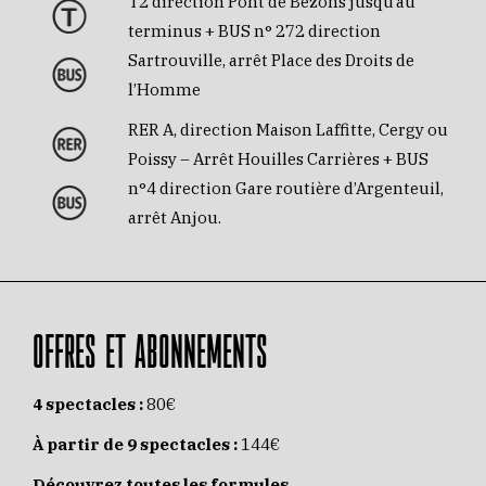
T2 direction Pont de Bezons jusqu’au
terminus + BUS n° 272 direction
Sartrouville, arrêt Place des Droits de
l’Homme
RER A, direction Maison Laffitte, Cergy ou
Poissy – Arrêt Houilles Carrières + BUS
n°4 direction Gare routière d’Argenteuil,
arrêt Anjou.
OFFRES ET ABONNEMENTS
4 spectacles :
80€
À partir de 9 spectacles :
144€
Découvrez toutes les formules