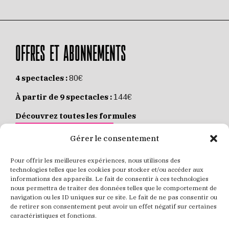
OFFRES ET ABONNEMENTS
4 spectacles :
80€
À partir de 9 spectacles :
144€
Découvrez toutes les formules
JE M’ABONNE EN LIGNE
Gérer le consentement
Pour offrir les meilleures expériences, nous utilisons des
Places individuelles :
de 8 à 35€
technologies telles que les cookies pour stocker et/ou accéder aux
informations des appareils. Le fait de consentir à ces technologies
Achetez vos places
JE RÉSERVE MES PLACES
nous permettra de traiter des données telles que le comportement de
navigation ou les ID uniques sur ce site. Le fait de ne pas consentir ou
de retirer son consentement peut avoir un effet négatif sur certaines
caractéristiques et fonctions.