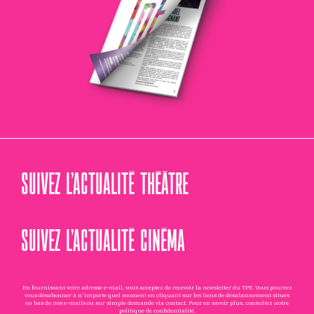
SUIVEZ L’ACTUALITÉ THÉÂTRE
SUIVEZ L’ACTUALITÉ CINÉMA
En fournissant votre adresse e-mail, vous acceptez de recevoir la newsletter du TPE. Vous pourrez
vous désabonner à n'importe quel moment en cliquant sur les liens de désabonnement situés
en bas de nos e-mails ou sur simple demande via
contact
. Pour en savoir plus, consultez notre
politique de confidentialité
.