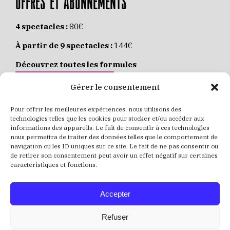
OFFRES ET ABONNEMENTS
4 spectacles :
80€
À partir de 9 spectacles :
144€
Découvrez toutes les formules
JE M’ABONNE EN LIGNE
Gérer le consentement
Pour offrir les meilleures expériences, nous utilisons des
Places individuelles :
de 8 à 35€
technologies telles que les cookies pour stocker et/ou accéder aux
informations des appareils. Le fait de consentir à ces technologies
Achetez vos places
JE RÉSERVE MES PLACES
nous permettra de traiter des données telles que le comportement de
navigation ou les ID uniques sur ce site. Le fait de ne pas consentir ou
de retirer son consentement peut avoir un effet négatif sur certaines
caractéristiques et fonctions.
Accepter
Refuser