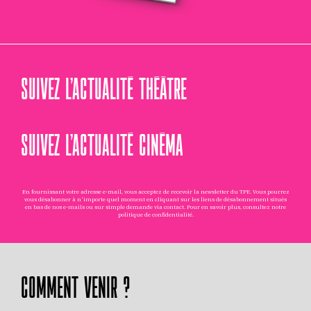
SUIVEZ L’ACTUALITÉ THÉÂTRE
SUIVEZ L’ACTUALITÉ CINÉMA
En fournissant votre adresse e-mail, vous acceptez de recevoir la newsletter du TPE. Vous pourrez
vous désabonner à n'importe quel moment en cliquant sur les liens de désabonnement situés
en bas de nos e-mails ou sur simple demande via
contact
. Pour en savoir plus, consultez notre
politique de confidentialité
.
COMMENT VENIR ?