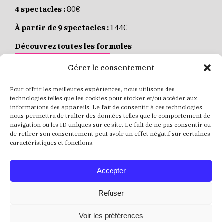
4 spectacles :
80€
À partir de 9 spectacles :
144€
Découvrez toutes les formules
JE M’ABONNE EN LIGNE
Gérer le consentement
Pour offrir les meilleures expériences, nous utilisons des
Places individuelles :
de 8 à 35€
technologies telles que les cookies pour stocker et/ou accéder aux
informations des appareils. Le fait de consentir à ces technologies
Achetez vos places
JE RÉSERVE MES PLACES
nous permettra de traiter des données telles que le comportement de
navigation ou les ID uniques sur ce site. Le fait de ne pas consentir ou
de retirer son consentement peut avoir un effet négatif sur certaines
caractéristiques et fonctions.
Accepter
Refuser
Voir les préférences