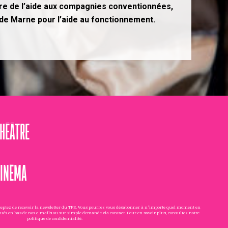
itre de l’aide aux compagnies conventionnées,
al de Marne pour l’aide au fonctionnement.
THÉÂTRE
CINÉMA
cceptez de recevoir la newsletter du TPE. Vous pourrez vous désabonner à n'importe quel moment en
tués en bas de nos e-mails ou sur simple demande via
contact
. Pour en savoir plus, consultez notre
politique de confidentialité
.