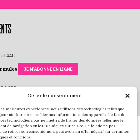
ENTS
 :
144€
ormules
JE M’ABONNE EN LIGNE
 8 à 35€
Gérer le consentement
 RÉSERVE MES PLACES
 les meilleures expériences, nous utilisons des technologies telles que
 pour stocker et/ou accéder aux informations des appareils. Le fait de
 ces technologies nous permettra de traiter des données telles que le
t de navigation ou les ID uniques sur ce site. Le fait de ne pas
u de retirer son consentement peut avoir un effet négatif sur certaines
ques et fonctions.