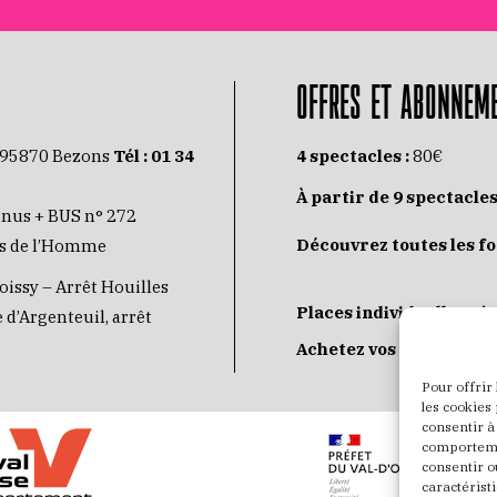
OFFRES ET ABONNEM
 95870 Bezons
Tél :
01 34
4 spectacles :
80€
À partir de 9 spectacles
inus + BUS n° 272
Découvrez toutes les f
its de l’Homme
oissy – Arrêt Houilles
Places individuelles :
de
 d’Argenteuil, arrêt
Achetez vos places
JE
Pour offrir
les cookies
consentir à
comportemen
consentir o
caractéristi