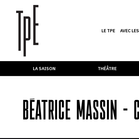
LE TPE
AVEC LE
LA SAISON
THÉÂTRE
BÉATRICE MASSIN – 