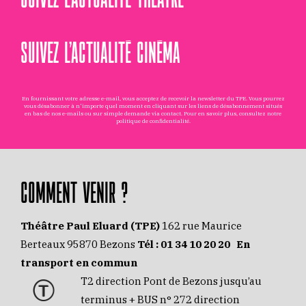
SUIVEZ L’ACTUALITÉ CINÉMA
En fournissant votre adresse e-mail, vous acceptez de recevoir la newsletter du TPE. Vous pourrez
vous désabonner à n'importe quel moment en cliquant sur les liens de désabonnement situés
en bas de nos e-mails ou sur simple demande via
contact
. Pour en savoir plus, consultez notre
politique de confidentialité
.
COMMENT VENIR ?
Théâtre Paul Eluard (TPE)
162 rue Maurice
Berteaux 95870 Bezons
Tél :
01 34 10 20 20
En
transport en commun
T2 direction Pont de Bezons jusqu’au
terminus + BUS n° 272 direction