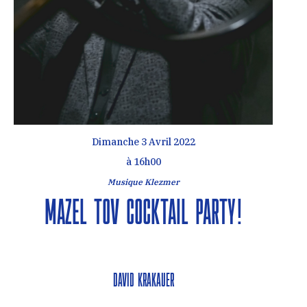
Dimanche 3 Avril 2022
à 16h00
Musique Klezmer
Mazel Tov Cocktail Party !
David Krakauer