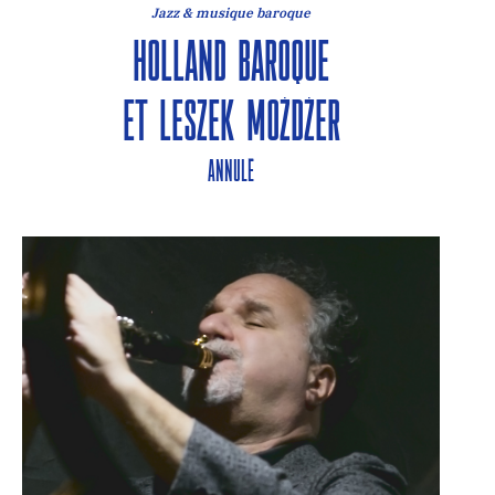
Jazz & musique baroque
Holland Baroque
et Leszek Możdżer
ANNULÉ