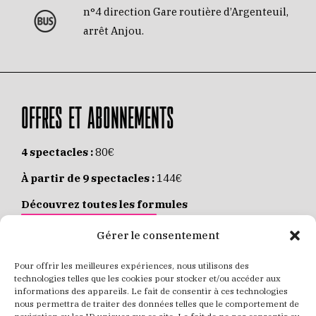
n°4 direction Gare routière d’Argenteuil,
arrêt Anjou.
OFFRES ET ABONNEMENTS
4 spectacles :
80€
À partir de 9 spectacles :
144€
Découvrez toutes les formules
JE M’ABONNE EN LIGNE
Gérer le consentement
Pour offrir les meilleures expériences, nous utilisons des
Places individuelles :
de 8 à 35€
technologies telles que les cookies pour stocker et/ou accéder aux
informations des appareils. Le fait de consentir à ces technologies
Achetez vos places
JE RÉSERVE MES PLACES
nous permettra de traiter des données telles que le comportement de