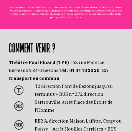
En fournissant votre adresse e-mail, vous acceptez de recevoir la newsletter du TPE. Vous pourrez
vous désabonner à n'importe quel moment en cliquant sur les liens de désabonnement situés
en bas de nos e-mails ou sur simple demande via
contact
. Pour en savoir plus, consultez notre
politique de confidentialité
.
COMMENT VENIR ?
Théâtre Paul Eluard (TPE)
162 rue Maurice
Berteaux 95870 Bezons
Tél :
01 34 10 20 20
En
transport en commun
T2 direction Pont de Bezons jusqu’au
terminus + BUS n° 272 direction
Sartrouville, arrêt Place des Droits de
l’Homme
RER A, direction Maison Laffitte, Cergy ou
Poissy – Arrêt Houilles Carrières + BUS