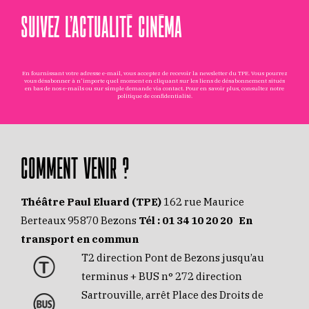
SUIVEZ L’ACTUALITÉ CINÉMA
En fournissant votre adresse e-mail, vous acceptez de recevoir la newsletter du TPE. Vous pourrez
vous désabonner à n'importe quel moment en cliquant sur les liens de désabonnement situés
en bas de nos e-mails ou sur simple demande via
contact
. Pour en savoir plus, consultez notre
politique de confidentialité
.
COMMENT VENIR ?
Théâtre Paul Eluard (TPE)
162 rue Maurice
Berteaux 95870 Bezons
Tél :
01 34 10 20 20
En
transport en commun
T2 direction Pont de Bezons jusqu’au
terminus + BUS n° 272 direction
Sartrouville, arrêt Place des Droits de