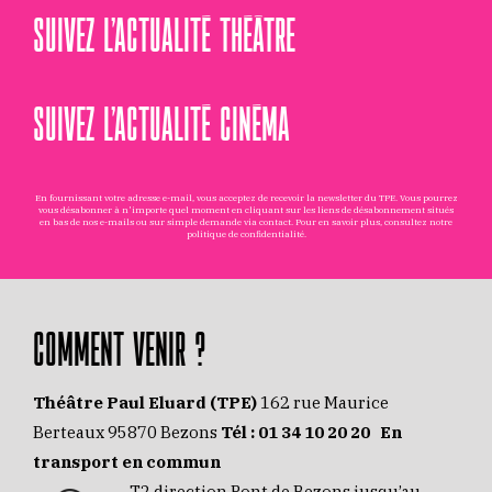
SUIVEZ L’ACTUALITÉ THÉÂTRE
SUIVEZ L’ACTUALITÉ CINÉMA
En fournissant votre adresse e-mail, vous acceptez de recevoir la newsletter du TPE. Vous pourrez
vous désabonner à n'importe quel moment en cliquant sur les liens de désabonnement situés
en bas de nos e-mails ou sur simple demande via
contact
. Pour en savoir plus, consultez notre
politique de confidentialité
.
COMMENT VENIR ?
Théâtre Paul Eluard (TPE)
162 rue Maurice
Berteaux 95870 Bezons
Tél :
01 34 10 20 20
En
transport en commun
T2 direction Pont de Bezons jusqu’au