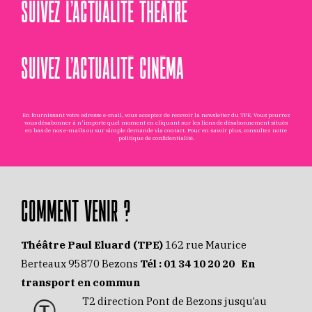
SUIVEZ L’ACTUALITÉ THÉÂTRE
SUIVEZ L’ACTUALITÉ CINÉMA
En fournissant votre adresse e-mail, vous acceptez de recevoir la newsletter du TPE. Vous pourrez
vous désabonner à n'importe quel moment en cliquant sur les liens de désabonnement situés
en bas de nos e-mails ou sur simple demande via
contact
. Pour en savoir plus, consultez notre
politique de confidentialité
.
COMMENT VENIR ?
Théâtre Paul Eluard (TPE)
162 rue Maurice
Berteaux 95870 Bezons
Tél :
01 34 10 20 20
En
transport en commun
T2 direction Pont de Bezons jusqu’au