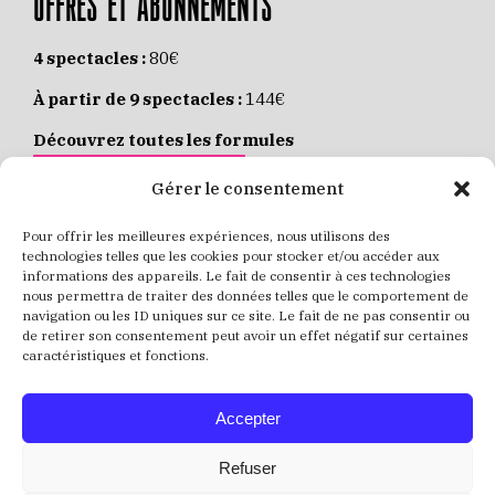
OFFRES ET ABONNEMENTS
4 spectacles :
80€
À partir de 9 spectacles :
144€
Découvrez toutes les formules
JE M’ABONNE EN LIGNE
Gérer le consentement
Pour offrir les meilleures expériences, nous utilisons des
Places individuelles :
de 8 à 35€
technologies telles que les cookies pour stocker et/ou accéder aux
informations des appareils. Le fait de consentir à ces technologies
Achetez vos places
JE RÉSERVE MES PLACES
nous permettra de traiter des données telles que le comportement de
navigation ou les ID uniques sur ce site. Le fait de ne pas consentir ou
de retirer son consentement peut avoir un effet négatif sur certaines
caractéristiques et fonctions.
Accepter
Refuser