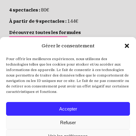
4 spectacles :
80€
À partir de 9 spectacles :
144€
Découvrez toutes les formules
JE M’ABONNE EN LIGNE
Gérer le consentement
Pour offrir les meilleures expériences, nous utilisons des
Places individuelles :
de 8 à 35€
technologies telles que les cookies pour stocker et/ou accéder aux
informations des appareils. Le fait de consentir à ces technologies
Achetez vos places
JE RÉSERVE MES PLACES
nous permettra de traiter des données telles que le comportement de
navigation ou les ID uniques sur ce site. Le fait de ne pas consentir ou
de retirer son consentement peut avoir un effet négatif sur certaines
caractéristiques et fonctions.
Accepter
Refuser