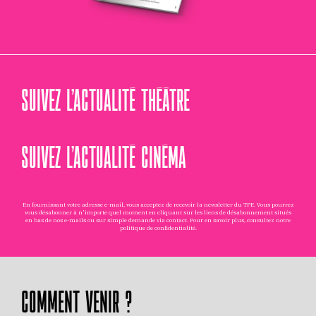
SUIVEZ L’ACTUALITÉ THÉÂTRE
SUIVEZ L’ACTUALITÉ CINÉMA
En fournissant votre adresse e-mail, vous acceptez de recevoir la newsletter du TPE. Vous pourrez
vous désabonner à n'importe quel moment en cliquant sur les liens de désabonnement situés
en bas de nos e-mails ou sur simple demande via
contact
. Pour en savoir plus, consultez notre
politique de confidentialité
.
COMMENT VENIR ?