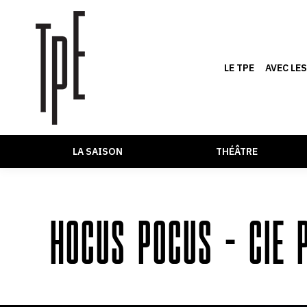
LE TPE
AVEC LE
LA SAISON
THÉÂTRE
HOCUS POCUS – CIE P