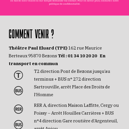
en bas de nos e-mails ou sur simple demande via
contact
. Pour en savoir plus, consultez notre
politique de confidentialité
.
COMMENT VENIR ?
Théâtre Paul Eluard (TPE)
162 rue Maurice
Berteaux 95870 Bezons
Tél :
01 34 10 20 20
En
transport en commun
T2 direction Pont de Bezons jusqu’au
terminus + BUS n° 272 direction
Sartrouville, arrêt Place des Droits de
l’Homme
RER A, direction Maison Laffitte, Cergy ou
Poissy – Arrêt Houilles Carrières + BUS
n°4 direction Gare routière d’Argenteuil,
arrêt Anjou.