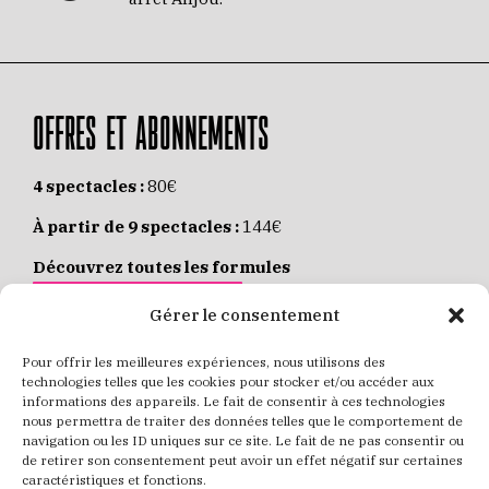
OFFRES ET ABONNEMENTS
4 spectacles :
80€
À partir de 9 spectacles :
144€
Découvrez toutes les formules
JE M’ABONNE EN LIGNE
Gérer le consentement
Pour offrir les meilleures expériences, nous utilisons des
Places individuelles :
de 8 à 35€
technologies telles que les cookies pour stocker et/ou accéder aux
informations des appareils. Le fait de consentir à ces technologies
Achetez vos places
JE RÉSERVE MES PLACES
nous permettra de traiter des données telles que le comportement de
navigation ou les ID uniques sur ce site. Le fait de ne pas consentir ou
de retirer son consentement peut avoir un effet négatif sur certaines
caractéristiques et fonctions.