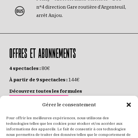
n°4 direction Gare routière d’Argenteuil,
arrêt Anjou.
OFFRES ET ABONNEMENTS
4 spectacles :
80€
À partir de 9 spectacles :
144€
Découvrez toutes les formules
JE M’ABONNE EN LIGNE
Gérer le consentement
Pour offrir les meilleures expériences, nous utilisons des
Places individuelles :
de 8 à 35€
technologies telles que les cookies pour stocker et/ou accéder aux
informations des appareils. Le fait de consentir à ces technologies
Achetez vos places
JE RÉSERVE MES PLACES
nous permettra de traiter des données telles que le comportement de