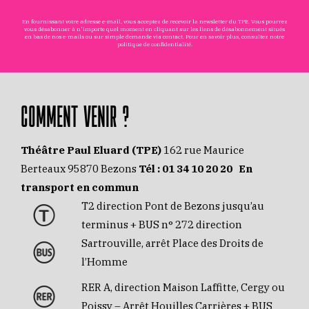
En fournissant votre adresse e-mail, vous acceptez de recevoir la newsletter du TPE. Vous pourrez
vous désabonner à n'importe quel moment en cliquant sur les liens de désabonnement situés
en bas de nos e-mails ou sur simple demande via
contact
. Pour en savoir plus, consultez notre
politique de confidentialité
.
COMMENT VENIR ?
Théâtre Paul Eluard (TPE)
162 rue Maurice
Berteaux 95870 Bezons
Tél :
01 34 10 20 20
En
transport en commun
T2 direction Pont de Bezons jusqu’au
terminus + BUS n° 272 direction
Sartrouville, arrêt Place des Droits de
l’Homme
RER A, direction Maison Laffitte, Cergy ou
Poissy – Arrêt Houilles Carrières + BUS