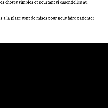
des choses simples et pourtant si essentielles au
s à la plage sont de mises pour nous faire patienter