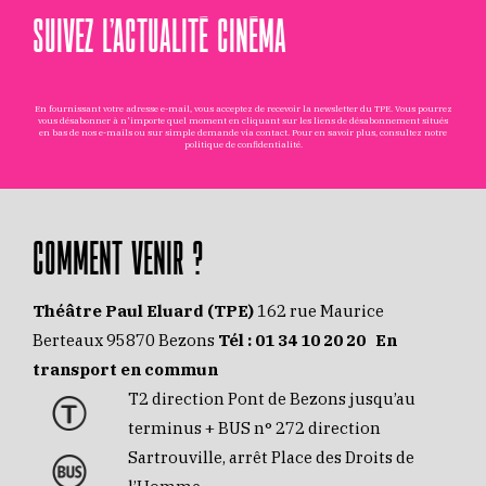
SUIVEZ L’ACTUALITÉ CINÉMA
En fournissant votre adresse e-mail, vous acceptez de recevoir la newsletter du TPE. Vous pourrez
vous désabonner à n'importe quel moment en cliquant sur les liens de désabonnement situés
en bas de nos e-mails ou sur simple demande via
contact
. Pour en savoir plus, consultez notre
politique de confidentialité
.
COMMENT VENIR ?
Théâtre Paul Eluard (TPE)
162 rue Maurice
Berteaux 95870 Bezons
Tél :
01 34 10 20 20
En
transport en commun
T2 direction Pont de Bezons jusqu’au
terminus + BUS n° 272 direction
Sartrouville, arrêt Place des Droits de