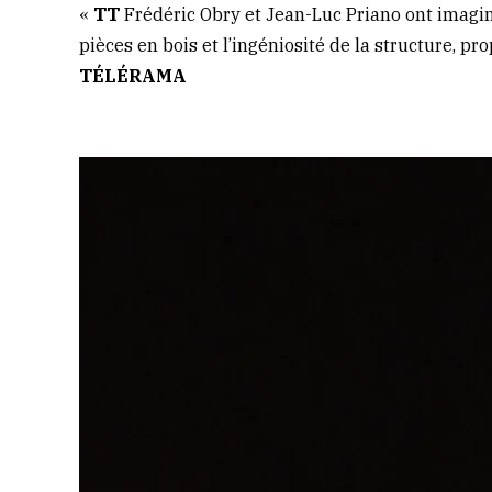
«
TT
Frédéric Obry et Jean-Luc Priano ont imaginé
pièces en bois et l’ingéniosité de la structure, p
TÉLÉRAMA