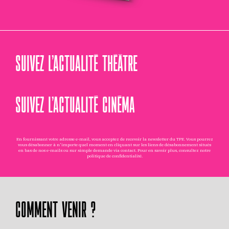
SUIVEZ L’ACTUALITÉ THÉÂTRE
SUIVEZ L’ACTUALITÉ CINÉMA
En fournissant votre adresse e-mail, vous acceptez de recevoir la newsletter du TPE. Vous pourrez
vous désabonner à n'importe quel moment en cliquant sur les liens de désabonnement situés
en bas de nos e-mails ou sur simple demande via
contact
. Pour en savoir plus, consultez notre
politique de confidentialité
.
COMMENT VENIR ?