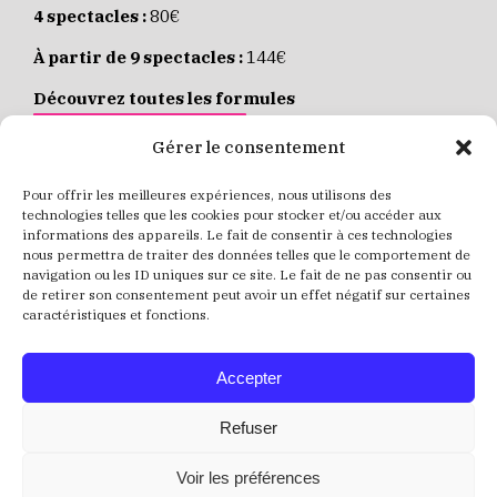
4 spectacles :
80€
À partir de 9 spectacles :
144€
Découvrez toutes les formules
JE M’ABONNE EN LIGNE
Gérer le consentement
Pour offrir les meilleures expériences, nous utilisons des
Places individuelles :
de 8 à 35€
technologies telles que les cookies pour stocker et/ou accéder aux
informations des appareils. Le fait de consentir à ces technologies
Achetez vos places
JE RÉSERVE MES PLACES
nous permettra de traiter des données telles que le comportement de
navigation ou les ID uniques sur ce site. Le fait de ne pas consentir ou
de retirer son consentement peut avoir un effet négatif sur certaines
caractéristiques et fonctions.
Accepter
Refuser
Voir les préférences