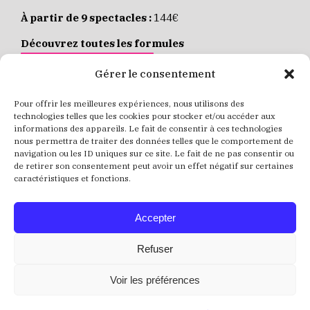
À partir de 9 spectacles :
144€
Découvrez toutes les formules
JE M’ABONNE EN LIGNE
Gérer le consentement
Pour offrir les meilleures expériences, nous utilisons des
Places individuelles :
de 8 à 35€
technologies telles que les cookies pour stocker et/ou accéder aux
informations des appareils. Le fait de consentir à ces technologies
Achetez vos places
JE RÉSERVE MES PLACES
nous permettra de traiter des données telles que le comportement de
navigation ou les ID uniques sur ce site. Le fait de ne pas consentir ou
de retirer son consentement peut avoir un effet négatif sur certaines
caractéristiques et fonctions.
Accepter
Refuser
Voir les préférences