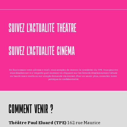
SUIVEZ L’ACTUALITÉ THÉÂTRE
SUIVEZ L’ACTUALITÉ CINÉMA
En fournissant votre adresse e-mail, vous acceptez de recevoir la newsletter du TPE. Vous pourrez
vous désabonner à n'importe quel moment en cliquant sur les liens de désabonnement situés
en bas de nos e-mails ou sur simple demande via
contact
. Pour en savoir plus, consultez notre
politique de confidentialité
.
COMMENT VENIR ?
Théâtre Paul Eluard (TPE)
162 rue Maurice