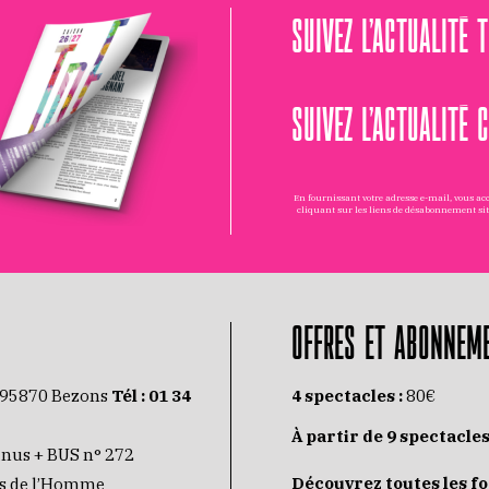
SUIVEZ L’ACTUALITÉ 
SUIVEZ L’ACTUALITÉ 
En fournissant votre adresse e-mail, vous a
cliquant sur les liens de désabonnement si
OFFRES ET ABONNEM
 95870 Bezons
Tél :
01 34
4 spectacles :
80€
À partir de 9 spectacles
inus + BUS n° 272
Découvrez toutes les f
its de l’Homme