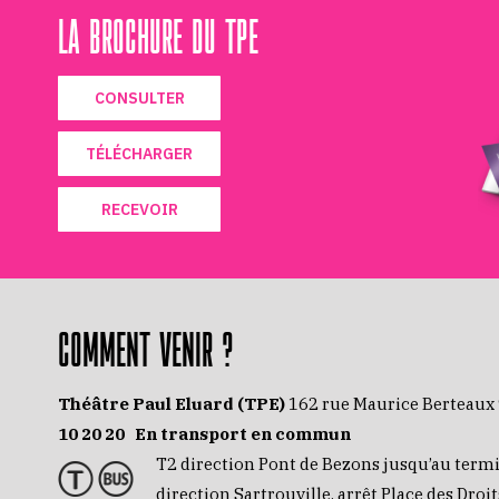
LA BROCHURE DU TPE
CONSULTER
TÉLÉCHARGER
RECEVOIR
COMMENT VENIR ?
Théâtre Paul Eluard (TPE)
162 rue Maurice Berteaux
10 20 20
En transport en commun
T2 direction Pont de Bezons jusqu’au term
direction Sartrouville, arrêt Place des Dro