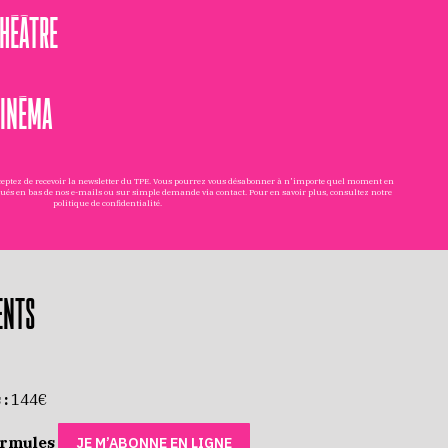
THÉÂTRE
CINÉMA
cceptez de recevoir la newsletter du TPE. Vous pourrez vous désabonner à n'importe quel moment en
tués en bas de nos e-mails ou sur simple demande via
contact
. Pour en savoir plus, consultez notre
politique de confidentialité
.
ENTS
 :
144€
ormules
JE M’ABONNE EN LIGNE