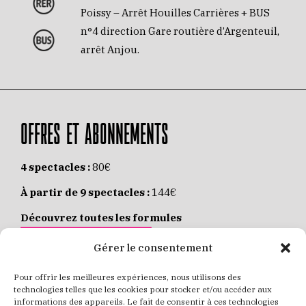
Poissy – Arrêt Houilles Carrières + BUS
n°4 direction Gare routière d’Argenteuil,
arrêt Anjou.
OFFRES ET ABONNEMENTS
4 spectacles :
80€
À partir de 9 spectacles :
144€
Découvrez toutes les formules
JE M’ABONNE EN LIGNE
Gérer le consentement
Pour offrir les meilleures expériences, nous utilisons des
Places individuelles :
de 8 à 35€
technologies telles que les cookies pour stocker et/ou accéder aux
informations des appareils. Le fait de consentir à ces technologies
Achetez vos places
JE RÉSERVE MES PLACES