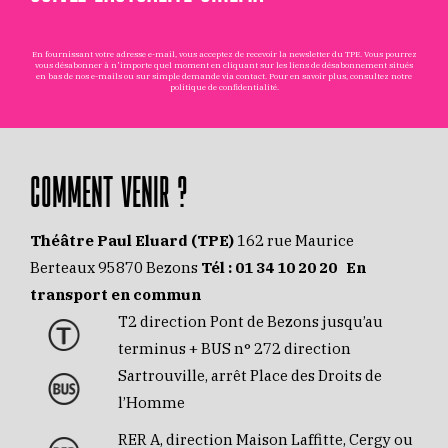
En fournissant votre adresse e-mail, vous acceptez de recevoir la newsletter du TPE. Vous pourrez
vous désabonner à n'importe quel moment en cliquant sur les liens de désabonnement situés
en bas de nos e-mails ou sur simple demande via
contact
. Pour en savoir plus, consultez notre
politique de confidentialité
.
COMMENT VENIR ?
Théâtre Paul Eluard (TPE)
162 rue Maurice
Berteaux 95870 Bezons
Tél :
01 34 10 20 20
En
transport en commun
T2 direction Pont de Bezons jusqu’au
terminus + BUS n° 272 direction
Sartrouville, arrêt Place des Droits de
l’Homme
RER A, direction Maison Laffitte, Cergy ou