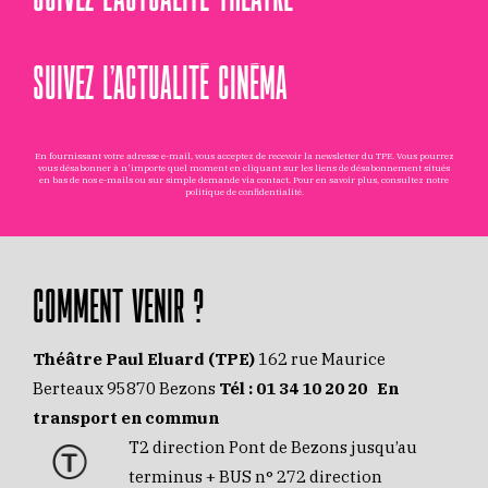
SUIVEZ L’ACTUALITÉ CINÉMA
En fournissant votre adresse e-mail, vous acceptez de recevoir la newsletter du TPE. Vous pourrez
vous désabonner à n'importe quel moment en cliquant sur les liens de désabonnement situés
en bas de nos e-mails ou sur simple demande via
contact
. Pour en savoir plus, consultez notre
politique de confidentialité
.
COMMENT VENIR ?
Théâtre Paul Eluard (TPE)
162 rue Maurice
Berteaux 95870 Bezons
Tél :
01 34 10 20 20
En
transport en commun
T2 direction Pont de Bezons jusqu’au
terminus + BUS n° 272 direction