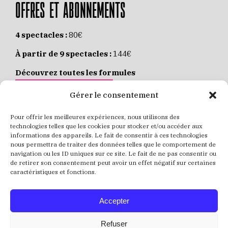
OFFRES ET ABONNEMENTS
4 spectacles :
80€
À partir de 9 spectacles :
144€
Découvrez toutes les formules
JE M’ABONNE EN LIGNE
Gérer le consentement
Pour offrir les meilleures expériences, nous utilisons des
Places individuelles :
de 8 à 35€
technologies telles que les cookies pour stocker et/ou accéder aux
informations des appareils. Le fait de consentir à ces technologies
Achetez vos places
JE RÉSERVE MES PLACES
nous permettra de traiter des données telles que le comportement de
navigation ou les ID uniques sur ce site. Le fait de ne pas consentir ou
de retirer son consentement peut avoir un effet négatif sur certaines
caractéristiques et fonctions.
Accepter
Refuser