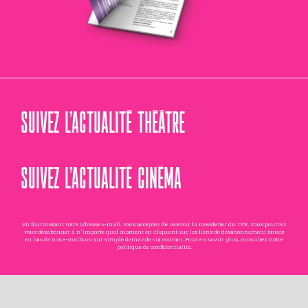
SUIVEZ L’ACTUALITÉ THÉÂTRE
SUIVEZ L’ACTUALITÉ CINÉMA
En fournissant votre adresse e-mail, vous acceptez de recevoir la newsletter du TPE. Vous pourrez
vous désabonner à n'importe quel moment en cliquant sur les liens de désabonnement situés
en bas de nos e-mails ou sur simple demande via
contact
. Pour en savoir plus, consultez notre
politique de confidentialité
.