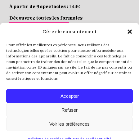
À partir de 9 spectacles :
144€
Découvrez toutes les formules
JE M’ABONNE EN LIGNE
Gérer le consentement
Pour offrir les meilleures expériences, nous utilisons des
Places individuelles :
de 8 à 35€
technologies telles que les cookies pour stocker et/ou accéder aux
informations des appareils. Le fait de consentir à ces technologies
Achetez vos places
JE RÉSERVE MES PLACES
nous permettra de traiter des données telles que le comportement de
navigation ou les ID uniques sur ce site. Le fait de ne pas consentir ou
de retirer son consentement peut avoir un effet négatif sur certaines
caractéristiques et fonctions.
Accepter
Refuser
Voir les préférences
Politique de cookies
Politique de confidentialité