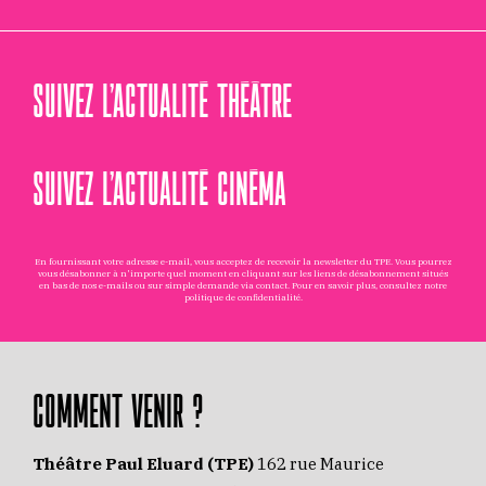
SUIVEZ L’ACTUALITÉ THÉÂTRE
SUIVEZ L’ACTUALITÉ CINÉMA
En fournissant votre adresse e-mail, vous acceptez de recevoir la newsletter du TPE. Vous pourrez
vous désabonner à n'importe quel moment en cliquant sur les liens de désabonnement situés
en bas de nos e-mails ou sur simple demande via
contact
. Pour en savoir plus, consultez notre
politique de confidentialité
.
COMMENT VENIR ?
Théâtre Paul Eluard (TPE)
162 rue Maurice