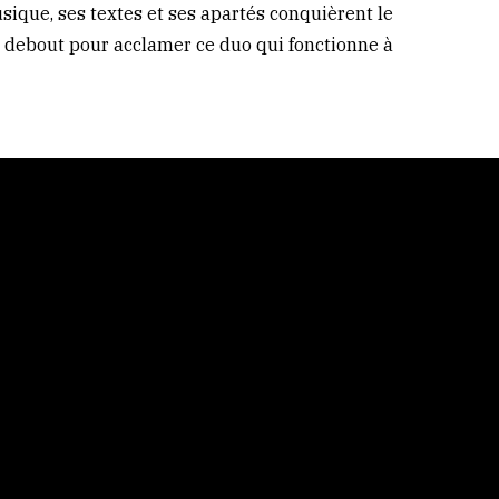
sique, ses textes et ses apartés conquièrent le
t debout pour acclamer ce duo qui fonctionne à