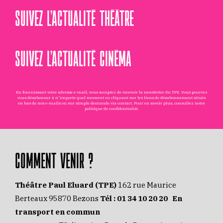
SUIVEZ L’ACTUALITÉ THÉÂTRE
SUIVEZ L’ACTUALITÉ CINÉMA
En fournissant votre adresse e-mail, vous acceptez de recevoir la newsletter du TPE. Vous pourrez
vous désabonner à n'importe quel moment en cliquant sur les liens de désabonnement situés
en bas de nos e-mails ou sur simple demande via
contact
. Pour en savoir plus, consultez notre
politique de confidentialité
.
COMMENT VENIR ?
Théâtre Paul Eluard (TPE)
162 rue Maurice
Berteaux 95870 Bezons
Tél :
01 34 10 20 20
En
transport en commun