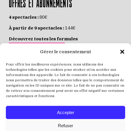
OFFRES ET ABONNEMENTS
4 spectacles :
80€
À partir de 9 spectacles :
144€
Découvrez toutes les formules
JE M’ABONNE EN LIGNE
Gérer le consentement
Pour offrir les meilleures expériences, nous utilisons des
Places individuelles :
de 8 à 35€
technologies telles que les cookies pour stocker et/ou accéder aux
informations des appareils. Le fait de consentir à ces technologies
Achetez vos places
JE RÉSERVE MES PLACES
nous permettra de traiter des données telles que le comportement de
navigation ou les ID uniques sur ce site. Le fait de ne pas consentir ou
de retirer son consentement peut avoir un effet négatif sur certaines
caractéristiques et fonctions.
Accepter
Refuser