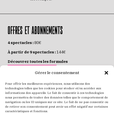
OFFRES ET ABONNEMENTS
4 spectacles :
80€
À partir de 9 spectacles :
144€
Découvrez toutes les formules
JE M’ABONNE EN LIGNE
Gérer le consentement
Pour offrir les meilleures expériences, nous utilisons des
Places individuelles :
de 8 à 35€
technologies telles que les cookies pour stocker et/ou accéder aux
informations des appareils. Le fait de consentir à ces technologies
Achetez vos places
JE RÉSERVE MES PLACES
nous permettra de traiter des données telles que le comportement de
navigation ou les ID uniques sur ce site. Le fait de ne pas consentir ou
de retirer son consentement peut avoir un effet négatif sur certaines
caractéristiques et fonctions.