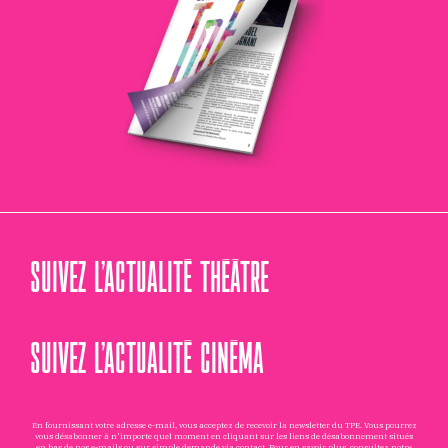
SUIVEZ L’ACTUALITÉ THÉÂTRE
SUIVEZ L’ACTUALITÉ CINÉMA
En fournissant votre adresse e-mail, vous acceptez de recevoir la newsletter du TPE. Vous pourrez
vous désabonner à n'importe quel moment en cliquant sur les liens de désabonnement situés
en bas de nos e-mails ou sur simple demande via
contact
. Pour en savoir plus, consultez notre