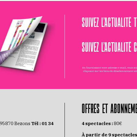
SUIVEZ L’ACTUALITÉ 
SUIVEZ L’ACTUALITÉ 
En fournissant votre adresse e-mail, vous a
cliquant sur les liens de désabonnement si
OFFRES ET ABONNEM
 95870 Bezons
Tél :
01 34
4 spectacles :
80€
À partir de 9 spectacles