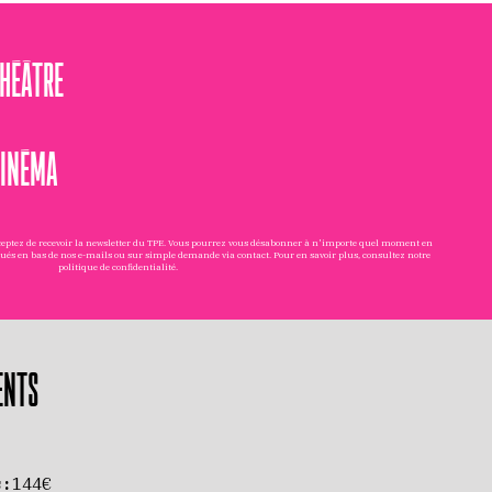
THÉÂTRE
CINÉMA
cceptez de recevoir la newsletter du TPE. Vous pourrez vous désabonner à n'importe quel moment en
tués en bas de nos e-mails ou sur simple demande via
contact
. Pour en savoir plus, consultez notre
politique de confidentialité
.
ENTS
 :
144€