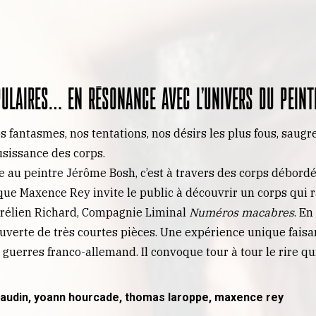
pulaires… en résonance avec l’univers du peint
s fantasmes, nos tentations, nos désirs les plus fous, saug
ousissance des corps.
ce au peintre Jérôme Bosh, c’est à travers des corps débord
que Maxence Rey invite le public à découvrir un corps qui r
Aurélien Richard, Compagnie Liminal
Numéros macabres
. En
uverte de très courtes pièces. Une expérience unique faisa
guerres franco-allemand. Il convoque tour à tour le rire 
la gaudin, yoann hourcade, thomas laroppe, maxence rey