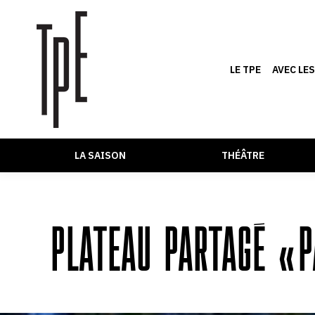
LE TPE
AVEC LE
LA SAISON
THÉÂTRE
PLATEAU PARTAGÉ « 