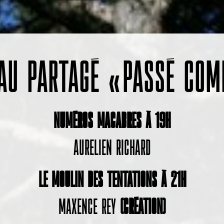
AU PARTAGÉ « PASSÉ COM
Numéros macabres à 19h
Aurelien Richard
Le moulin des tentations à 21h
Maxence Rey
(création)