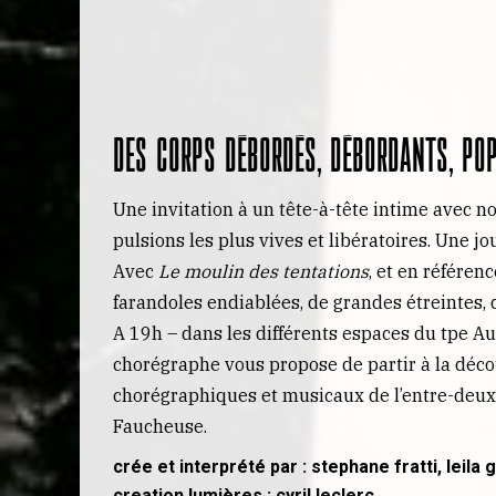
Des corps débordés, débordants, po
Une invitation à un tête-à-tête intime avec no
pulsions les plus vives et libératoires. Une j
Avec
Le moulin des tentations
, et en référen
farandoles endiablées, de grandes étreintes, 
A 19h – dans les différents espaces du tpe 
chorégraphe vous propose de partir à la déco
chorégraphiques et musicaux de l’entre-deux 
Faucheuse.
crée et interprété par : stephane fratti, lei
creation lumières : cyril leclerc