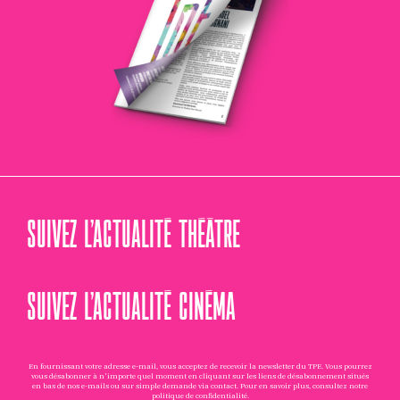
SUIVEZ L’ACTUALITÉ THÉÂTRE
SUIVEZ L’ACTUALITÉ CINÉMA
En fournissant votre adresse e-mail, vous acceptez de recevoir la newsletter du TPE. Vous pourrez
vous désabonner à n'importe quel moment en cliquant sur les liens de désabonnement situés
en bas de nos e-mails ou sur simple demande via
contact
. Pour en savoir plus, consultez notre
politique de confidentialité
.