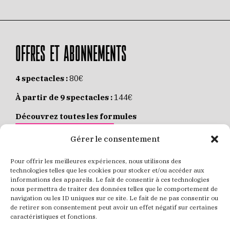
OFFRES ET ABONNEMENTS
4 spectacles :
80€
À partir de 9 spectacles :
144€
Découvrez toutes les formules
JE M’ABONNE EN LIGNE
Gérer le consentement
Pour offrir les meilleures expériences, nous utilisons des
Places individuelles :
de 8 à 35€
technologies telles que les cookies pour stocker et/ou accéder aux
informations des appareils. Le fait de consentir à ces technologies
Achetez vos places
JE RÉSERVE MES PLACES
nous permettra de traiter des données telles que le comportement de
navigation ou les ID uniques sur ce site. Le fait de ne pas consentir ou
de retirer son consentement peut avoir un effet négatif sur certaines
caractéristiques et fonctions.