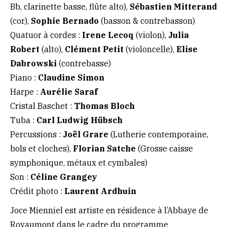
Bb, clarinette basse, flûte alto),
Sébastien Mitterand
(cor),
Sophie Bernado
(basson & contrebasson)
Quatuor à cordes :
Irene Lecoq
(violon),
Julia
Robert
(alto),
Clément Petit
(violoncelle),
Elise
Dabrowski
(contrebasse)
Piano :
Claudine Simon
Harpe :
Aurélie Saraf
Cristal Baschet :
Thomas Bloch
Tuba :
Carl Ludwig Hübsch
Percussions :
Joël Grare
(Lutherie contemporaine,
bols et cloches),
Florian Satche
(Grosse caisse
symphonique, métaux et cymbales)
Son :
Céline Grangey
Crédit photo :
Laurent Ardhuin
Joce Mienniel est artiste en résidence à l’Abbaye de
Royaumont dans le cadre du programme