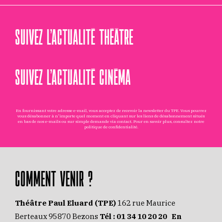
SUIVEZ L’ACTUALITÉ THÉÂTRE
SUIVEZ L’ACTUALITÉ CINÉMA
En fournissant votre adresse e-mail, vous acceptez de recevoir la newsletter du TPE. Vous pourrez
vous désabonner à n'importe quel moment en cliquant sur les liens de désabonnement situés
en bas de nos e-mails ou sur simple demande via
contact
. Pour en savoir plus, consultez notre
politique de confidentialité
.
COMMENT VENIR ?
Théâtre Paul Eluard (TPE)
162 rue Maurice
Berteaux 95870 Bezons
Tél :
01 34 10 20 20
En