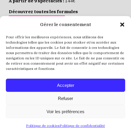
À partir de 9 spectacles :
144€
Découvrez toutes les formules
JE M’ABONNE EN LIGNE
Gérer le consentement
Pour offrir les meilleures expériences, nous utilisons des
Places individuelles :
de 8 à 35€
technologies telles que les cookies pour stocker et/ou accéder aux
informations des appareils. Le fait de consentir à ces technologies
Achetez vos places
JE RÉSERVE MES PLACES
nous permettra de traiter des données telles que le comportement de
navigation ou les ID uniques sur ce site. Le fait de ne pas consentir ou
de retirer son consentement peut avoir un effet négatif sur certaines
caractéristiques et fonctions.
Accepter
Refuser
Voir les préférences
Politique de cookies
Politique de confidentialité
Crédits
Mentions Légales
Politique de confidentialité