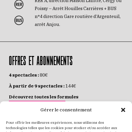
RER A, direction Maison Laffitte, Cergy ou
Poissy – Arrêt Houilles Carrières + BUS
n°4 direction Gare routière d’Argenteuil,
arrêt Anjou.
OFFRES ET ABONNEMENTS
4 spectacles :
80€
À partir de 9 spectacles :
144€
Découvrez toutes les formules
JE M’ABONNE EN LIGNE
Gérer le consentement
Pour offrir les meilleures expériences, nous utilisons des
Places individuelles :
de 8 à 35€
technologies telles que les cookies pour stocker et/ou accéder aux