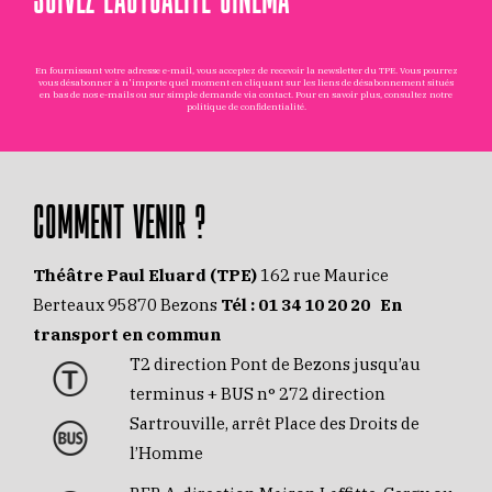
En fournissant votre adresse e-mail, vous acceptez de recevoir la newsletter du TPE. Vous pourrez
vous désabonner à n'importe quel moment en cliquant sur les liens de désabonnement situés
en bas de nos e-mails ou sur simple demande via
contact
. Pour en savoir plus, consultez notre
politique de confidentialité
.
COMMENT VENIR ?
Théâtre Paul Eluard (TPE)
162 rue Maurice
Berteaux 95870 Bezons
Tél :
01 34 10 20 20
En
transport en commun
T2 direction Pont de Bezons jusqu’au
terminus + BUS n° 272 direction
Sartrouville, arrêt Place des Droits de
l’Homme