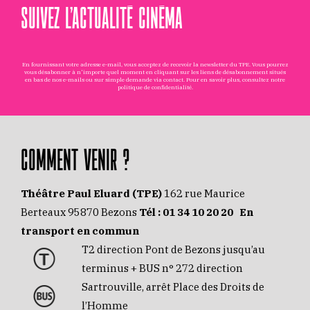
SUIVEZ L’ACTUALITÉ CINÉMA
En fournissant votre adresse e-mail, vous acceptez de recevoir la newsletter du TPE. Vous pourrez
vous désabonner à n'importe quel moment en cliquant sur les liens de désabonnement situés
en bas de nos e-mails ou sur simple demande via
contact
. Pour en savoir plus, consultez notre
politique de confidentialité
.
COMMENT VENIR ?
Théâtre Paul Eluard (TPE)
162 rue Maurice
Berteaux 95870 Bezons
Tél :
01 34 10 20 20
En
transport en commun
T2 direction Pont de Bezons jusqu’au
terminus + BUS n° 272 direction
Sartrouville, arrêt Place des Droits de
l’Homme